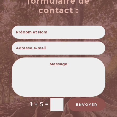
formulaire de
contact :
=
1 + 5
ENVOYER