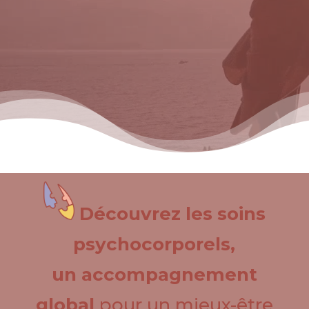
Découvrez les soins
psychocorporels,
un accompagnement
global
pour un mieux-être